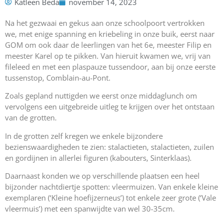
Katleen Beda
november 14, 2023
Na het gezwaai en gekus aan onze schoolpoort vertrokken
we, met enige spanning en kriebeling in onze buik, eerst naar
GOM om ook daar de leerlingen van het 6e, meester Filip en
meester Karel op te pikken. Van hieruit kwamen we, vrij van
fileleed en met een plaspauze tussendoor, aan bij onze eerste
tussenstop, Comblain-au-Pont.
Zoals gepland nuttigden we eerst onze middaglunch om
vervolgens een uitgebreide uitleg te krijgen over het ontstaan
van de grotten.
In de grotten zelf kregen we enkele bijzondere
bezienswaardigheden te zien: stalactieten, stalactieten, zuilen
en gordijnen in allerlei figuren (kabouters, Sinterklaas).
Daarnaast konden we op verschillende plaatsen een heel
bijzonder nachtdiertje spotten: vleermuizen. Van enkele kleine
exemplaren (‘Kleine hoefijzerneus’) tot enkele zeer grote (‘Vale
vleermuis’) met een spanwijdte van wel 30-35cm.