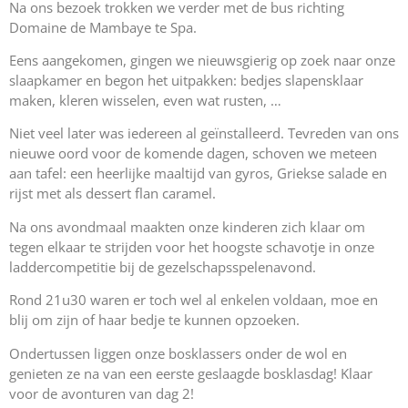
Na ons bezoek trokken we verder met de bus richting
Domaine de Mambaye te Spa.
Eens aangekomen, gingen we nieuwsgierig op zoek naar onze
slaapkamer en begon het uitpakken: bedjes slapensklaar
maken, kleren wisselen, even wat rusten, …
Niet veel later was iedereen al geïnstalleerd. Tevreden van ons
nieuwe oord voor de komende dagen, schoven we meteen
aan tafel: een heerlijke maaltijd van gyros, Griekse salade en
rijst met als dessert flan caramel.
Na ons avondmaal maakten onze kinderen zich klaar om
tegen elkaar te strijden voor het hoogste schavotje in onze
laddercompetitie bij de gezelschapsspelenavond.
Rond 21u30 waren er toch wel al enkelen voldaan, moe en
blij om zijn of haar bedje te kunnen opzoeken.
Ondertussen liggen onze bosklassers onder de wol en
genieten ze na van een eerste geslaagde bosklasdag! Klaar
voor de avonturen van dag 2!