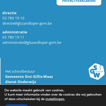
PRIVACYVERKLARING
directie
03 780 19 10
directie@glszandloper-gom.be
administratie
03 780 19 11
administratie@glszandloper-gom.be
Het schoolbestuur
Gemeente Sint-Gillis-Waas
dienst Onderwijs
Burgemeester Omer De Meyplein 1
De website maakt gebruik van cookies.
9170 Sint-Gillis-Waas
U kunt meer informatie vinden over de cookies die wij gebruiken
03 727 17 00
instellingen
.
of deze uitschakelen bij de
onderwijs@sint-gillis-waas.be