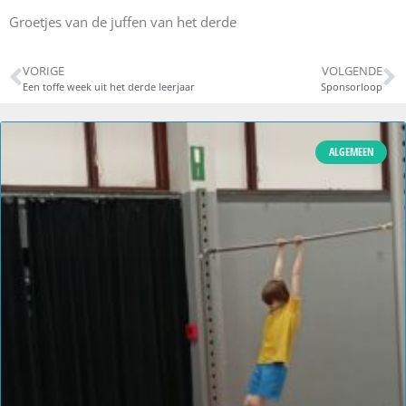
Groetjes van de juffen van het derde
VORIGE
VOLGENDE
Een toffe week uit het derde leerjaar
Sponsorloop
ALGEMEEN