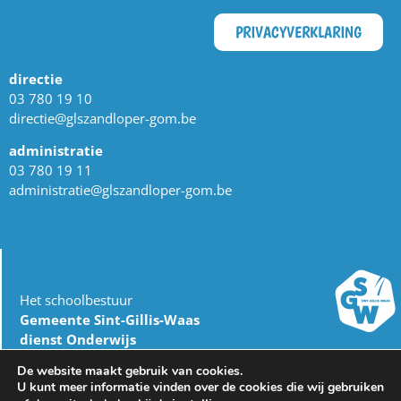
PRIVACYVERKLARING
directie
03 780 19 10
directie@glszandloper-gom.be
administratie
03 780 19 11
administratie@glszandloper-gom.be
Het schoolbestuur
Gemeente Sint-Gillis-Waas
dienst Onderwijs
Burgemeester Omer De Meyplein 1
De website maakt gebruik van cookies.
9170 Sint-Gillis-Waas
U kunt meer informatie vinden over de cookies die wij gebruiken
03 727 17 00