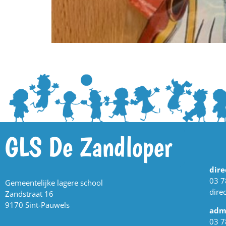
GLS De Zandloper
dire
03 7
Gemeentelijke lagere school
dire
Zandstraat 16
9170 Sint-Pauwels
admi
03 7