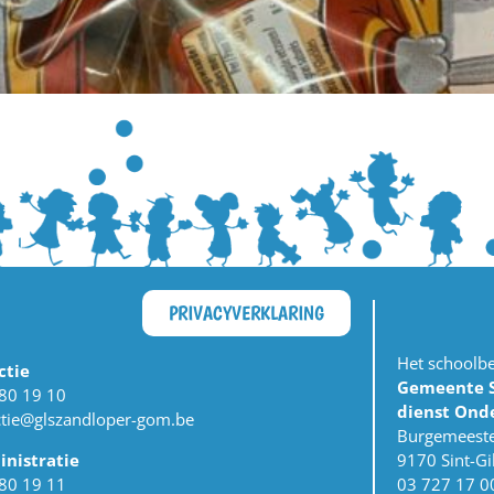
PRIVACYVERKLARING
Het schoolb
ctie
Gemeente S
80 19 10
dienst Ond
ctie@glszandloper-gom.be
Burgemeeste
nistratie
9170 Sint-Gi
80 19 11
03 727 17 0