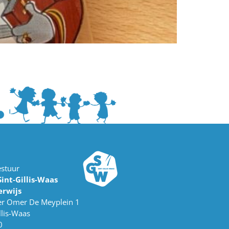
estuur
int-Gillis-Waas
erwijs
r Omer De Meyplein 1
llis-Waas
0