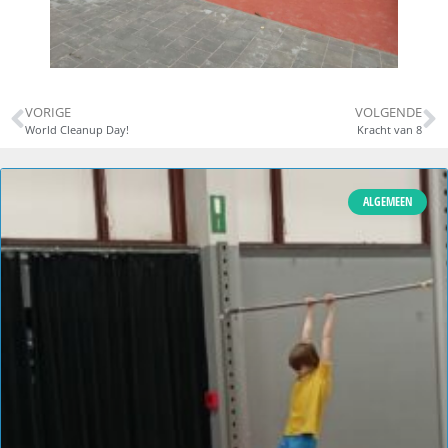
VORIGE
VOLGENDE
World Cleanup Day!
Kracht van 8
ALGEMEEN