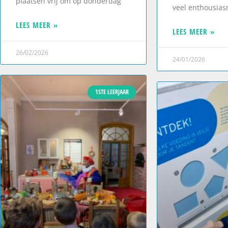
plaatsen vrij om op donderdag
veel enthousia
LEES MEER »
LEES MEER »
26/02/2026
24/01/2026
1STE LEERJAAR