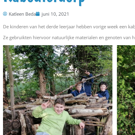
Katleen Beda
juni 10, 2021
De kinderen van het derde leerjaar hebben vorige week een ka
Ze gebruikten hiervoor natuurlijke materialen en genoten van 