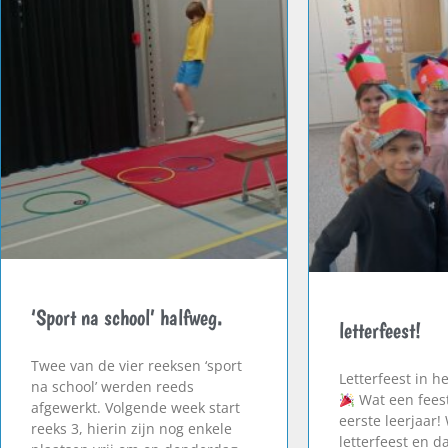
‘Sport na school’ halfweg.
letterfeest!
Twee van de vier reeksen ‘sport
Letterfeest in he
na school’ werden reeds
Wat een feest
afgewerkt. Volgende week start
eerste leerjaar!
reeks 3, hierin zijn nog enkele
letterfeest en 