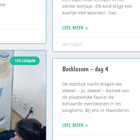
sme
eerste leerjaar. Elk kind krijgt een
kaartje met woorden. Dan
LEES MEER »
28/11/2025
1STE LEERJAAR
Bosklassen – dag 4
De voorbije nacht kregen we
alweer – ja, alweer – bezoek van
de plaatselijke fauna: de
behaarde everzwijnen (= les
sangliers). Bij ons in Vlaanderen
LEES MEER »