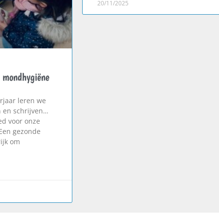
20/11/2025
g mondhygiëne
erjaar leren we
n en schrijven…
ed voor onze
 Een gezonde
ijk om