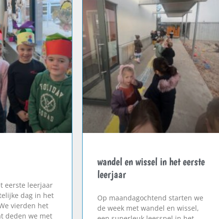
wandel en wissel in het eerste
leerjaar
t eerste leerjaar
elijke dag in het
Op maandagochtend starten we
 We vierden het
de week met wandel en wissel,
dat deden we met
een superleuk leesspel in het