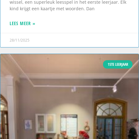
wissel, een superleuk leesspel in het eerste leerjaar. Elk
kind krijgt een kaartje met woorden. Dan
LEES MEER »
28/11/2025
1STE LEERJAAR