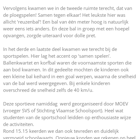
Vervolgens kwamen we in de tweede ruimte terecht, dat van
de ploegspelen! Samen tegen elkaar! Het leukste hier was
allicht ‘reuzenbal’! Een bal van één meter hoog is natuurlijk
weer eens iets anders. En deze bal in groep met een hoepel
opvangen, zorgde uiteraard voor dolle pret.
In het derde en laatste deel kwamen we terecht bij de
sportspelen. Hier lag het accent op ‘samen spelen’.
Ballenkwartet en korfbal waren de voornaamste sporten die
aan bod kwamen. In dit gedeelte mochten de kinderen ook
een kleine bal keihard in een goal werpen, waarna de snelheid
van de bal werd weergegeven. Bij enkele kinderen
overschreed de snelheid zelfs de 40 km/u.
Deze sportieve namiddag werd georganiseerd door MOEV
(vroeger SVS of Stichting Vlaamse Schoolsport). Heel wat
studenten van de sportschool leidden op enthousiaste wijze
de activiteiten.
Rond 15.15 keerden we dan ook tevreden en duidelijk
vermoeid schoolwaarts. Opnieuw konden we rekenen op heel